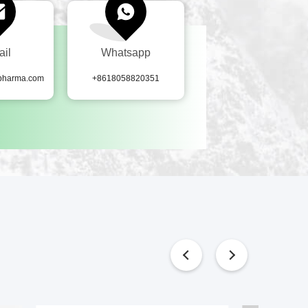
ail
Whatsapp
-pharma.com
+8618058820351