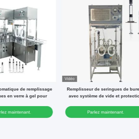
Vidéo
sseur de seringues de bureau
Machine automatique de rem
ystème de vide et protection
et d' enveloppe de la seringu
contre le flux laminaire
d' appât de cafard
Parlez maintenant.
Parlez maintenant.