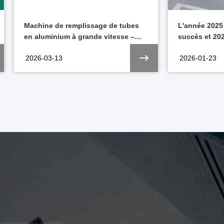
Machine de remplissage de tubes
L'année 2025
en aluminium à grande vitesse –
succès et 2
une innovation révolutionnaire pour
énergie reno
2026-03-13
2026-01-23
les emballages cosmétiques,
pharmaceutiques et alimentaires