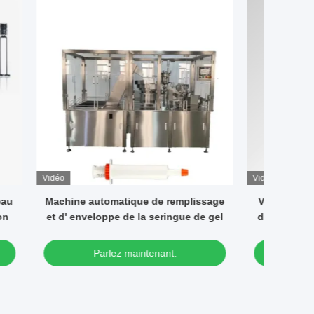
Vidéo
plissage
Vente à chaud machine automatique
Machi
e de gel
de remplissage de tubes et de crème
car
de scellage cosmétique
car
Parlez maintenant.