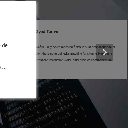
Nimra Zahoor
onne si
Bonjour Holly, c'est la meilleure machine à cartonner que j'ai
achetée jusqu'à présent.
ur la
er un