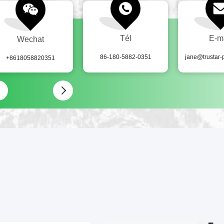
Tél
E-m
Wechat
86-180-5882-0351
jane@trustar
+8618058820351