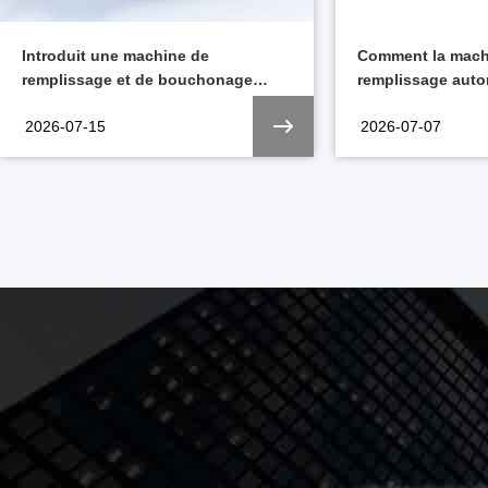
Introduit une machine de
Comment la mach
remplissage et de bouchonage
remplissage auto
sous vide 3 en 1 RTU flexible pour
seringues prérem
2026-07-15
2026-07-07
les lignes d'emballage aseptique
l'efficacité de la