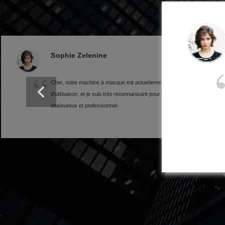
Queenie Lee
Salut Niki, j'ai reçu et utilisé la machine d'emballage de
lingettes depuis un mois.Vous êtes un fabricant
professionnel de lingettes.Cette coopération est très
agréable.