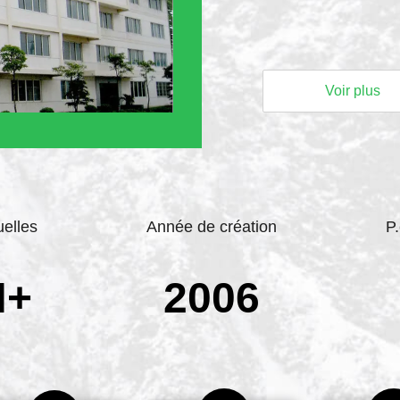
Voir plus
elles
Année de création
P.
N+
2006