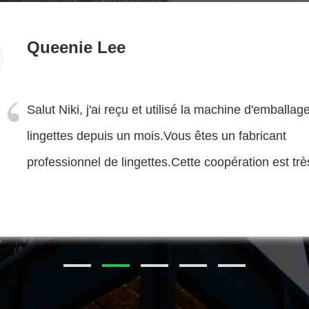
Syed Tanve
Chère Holly, votre machine à tissus humides foncti
bien dans notre usine.La machine fonctionne bien s
première installation.Notre entreprise va commenc
nouveau projet. Je vous contacter plus tard.