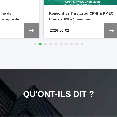
ine de
Rencontrez Trustar au CPHI & PMEC
matique de
China 2026 à Shanghai
plies améliore
2026-06-02
 production
QU'ONT-ILS DIT ?