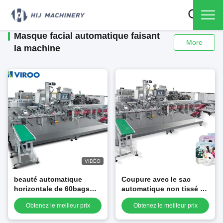
Masque facial automatique faisant
More
la machine
VIDÉO
beauté automatique
Coupure avec le sac
horizontale de 60bags
automatique non tissé se
Min Face Mask Packing
pliant de machine de
Obtenez le meilleur prix
Obtenez le meilleur prix
Machine
masque de fonction
formant la machine