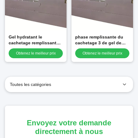
Gel hydratant le
phase remplissante du
cachetage remplissant
cachetage 3 de gel de
facial de la machine à
machine à emballer de
Obtenez le meilleur prix
Obtenez le meilleur prix
emballer 200mm de
masque d'hydrogel de
masque 25 fois/minute
50Hz Aquogel
Toutes les catégories
Envoyez votre demande
directement à nous