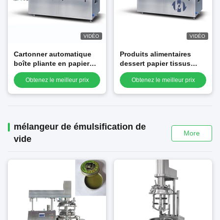
VIDÉO
VIDÉO
Cartonner automatique
Produits alimentaires
boîte pliante en papier
dessert papier tissus
machine à cartonner
poudre machine à
Obtenez le meilleur prix
Obtenez le meilleur prix
automatique pour tubes
emballer cartonner boîte
cosmétiques bouteilles
cartonner machine à
bocaux
emballer
mélangeur de émulsification de
More
vide