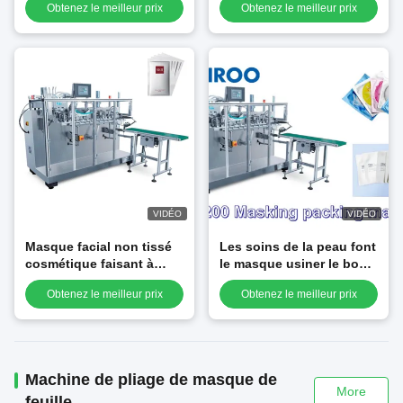
Obtenez le meilleur prix
Obtenez le meilleur prix
60 sacs pour des
peau de machine à
cosmétiques
emballer en textile
Tissure
VIDÉO
VIDÉO
Masque facial non tissé
Les soins de la peau font
cosmétique faisant à
le masque usiner le bon
machine 260mm
fonctionnement de
Obtenez le meilleur prix
Obtenez le meilleur prix
l'emballage remplissant
fabrication complètement
de feuille
automatique
Machine de pliage de masque de
More
feuille