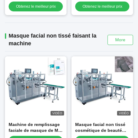
farine d'épice de poudre
pommade et lotion
Obtenez le meilleur prix
Obtenez le meilleur prix
d'assaisonnement de la
poudre 10g avec la
vitesse élevée
d'emballage
Masque facial non tissé faisant la
More
machine
VIDÉO
VIDÉO
Machine de remplissage
Masque facial non tissé
faciale de masque de Min
cosmétique de beauté
Semi Auto Flat Bags de
faisant des soins de la