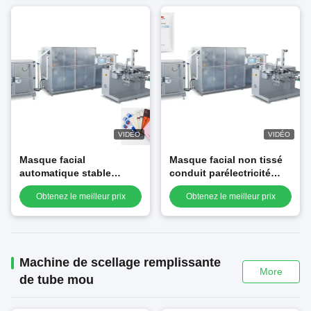
faciale de masque
VIDÉO
VIDÉO
Masque facial
Masque facial non tissé
automatique stable
conduit parélectricité
faisant la machine,
faisant la machine à
Obtenez le meilleur prix
Obtenez le meilleur prix
masque non tissé faisant
emballer latérale de
la machine
masque de la machine
quatre
Machine de scellage remplissante
More
de tube mou