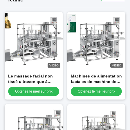
VIDÉO
VIDÉO
Le massage facial non
Machines de alimentation
tissé ultrasonique à
faciales de machine de
grande vitesse de
cachetage d'insertion de
Obtenez le meilleur prix
Obtenez le meilleur prix
masque de pli de visage
pliage de masque de
de beauté de capacité
beauté de beauté de
élevée usine la machine
machine de masque
professionnelle de
protecteur de pliage de
masque protecteur
masque