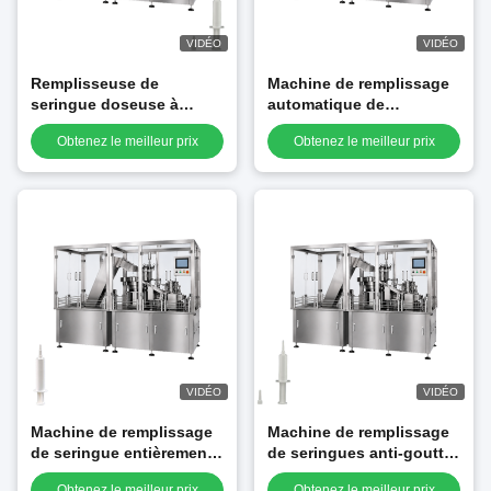
VIDÉO
VIDÉO
Remplisseuse de
Machine de remplissage
seringue doseuse à
automatique de
piston pour pâte
seringues pour gel
Obtenez le meilleur prix
Obtenez le meilleur prix
pesticide à haute
insecticide anti-cafards
viscosité
VIDÉO
VIDÉO
Machine de remplissage
Machine de remplissage
de seringue entièrement
de seringues anti-goutte
automatique pour appât
pour gel d'appât anti-
Obtenez le meilleur prix
Obtenez le meilleur prix