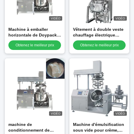
VIDÉO
VIDÉO
Machine à emballer
Vêtement à double veste
horizontale de Doypack
chauffage électrique
de sachet de solides
mélangeur industriel
Obtenez le meilleur prix
Obtenez le meilleur prix
solubles 160ml pour le
lotion de crème
café de poudre
cosmétique
homogénéiseur réservoir
sous vide émulsifiant
VIDÉO
VIDÉO
machine de
Machine d'émulsification
conditionnement de
sous vide pour crème,