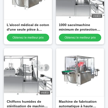
VIDÉO
L'alcool médical de coton
1000 sacs/machine
d'une seule pièce à
minimum de protection
grande vitesse tamponne
d'alcool, mini machine à
Obtenez le meilleur prix
Obtenez le meilleur prix
la machine à emballer
emballer humide de
empaquetage de tissu
VIDÉO
Chiffons humides de
Machine de fabrication
stérilisation de machine à
automatique à haute