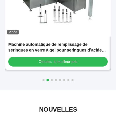
Vidéo
Machine automatique de remplissage de
seringues en verre à gel pour seringues d'acide
s
hyaluronique
l
Obtenez le meilleur prix
NOUVELLES