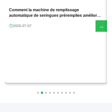
→
Comment la machine de remplissage
automatique de seringues préremplies améliore
l'efficacité de la production
→
2026-07-07