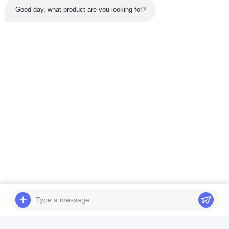
Good day, what product are you looking for?
Soumettez maintenant
Tél: 86-180-5882-0351
E-mail:
jane@trustar-pharma.com
À propos de nous
Événements
profil de l'entreprise
Nouvelles
Visite d'usine
Case