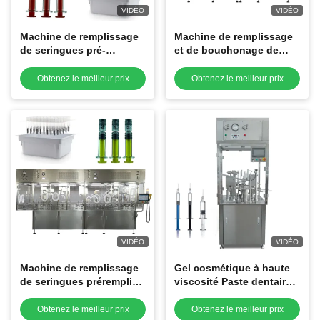
VIDÉO
VIDÉO
Machine de remplissage
Machine de remplissage
de seringues pré-
et de bouchonage de
remplies pour cartouches
seringue préremplie de
dentaires, remplissage et
haute précision
Obtenez le meilleur prix
Obtenez le meilleur prix
scellage de gel liquide
VIDÉO
VIDÉO
Machine de remplissage
Gel cosmétique à haute
de seringues préremplies
viscosité Paste dentaire
RTU automatisée à haute
encastrant encastrant
vitesse pour la
encastrant encastrant
Obtenez le meilleur prix
Obtenez le meilleur prix