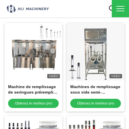
VIDÉO
VIDÉO
Machine de remplissage
Machines de remplissage
de seringues préremplies
sous vide semi-
en plastique pour
automatiques pour les
médicaments liquides
PFS et les cartouches
Obtenez le meilleur prix
Obtenez le meilleur prix
jetables aseptiques
automatiques