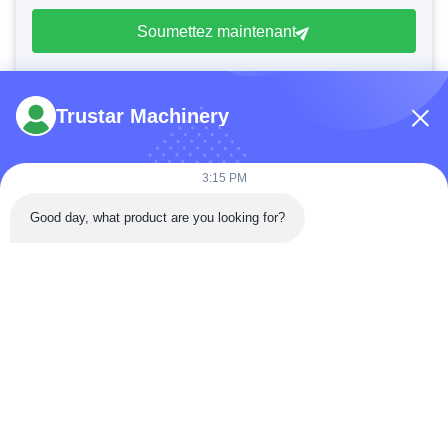
Soumettez maintenant
Trustar Machinery
3:15 PM
Tél: 86-180-5882-0351
Good day, what product are you looking for?
E-mail:
jane@trustar-pharma.com
À propos de nous
Événements
profil de l'entreprise
Nouvelles
Visite d'usine
Case