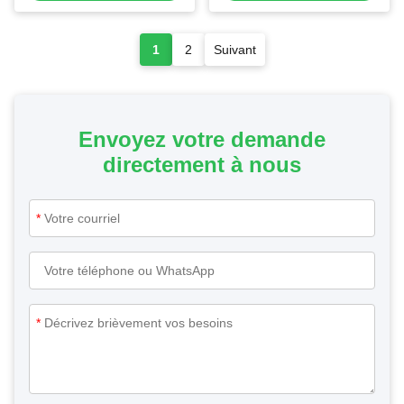
fabrication stérile
encastrant encastrant
encastrant encastrant
encastrant
1
2
Suivant
Envoyez votre demande
directement à nous
*
*