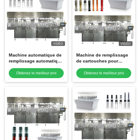
VIDÉO
VIDÉO
Machine automatique de
Machine de remplissage
remplissage automatique
de cartouches pour
de seringue et machine
injection d'acide
de remplissage d' acide
hyaluronique liquide
Obtenez le meilleur prix
Obtenez le meilleur prix
hyaluronique
pharmaceutique,
remplissage automatique
de seringues