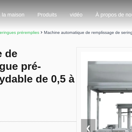
 la maison
Produits
vidéo
À propos de no
eringues préremplies
Machine automatique de remplissage de seringu
e de
gue pré-
ydable de 0,5 à
❮