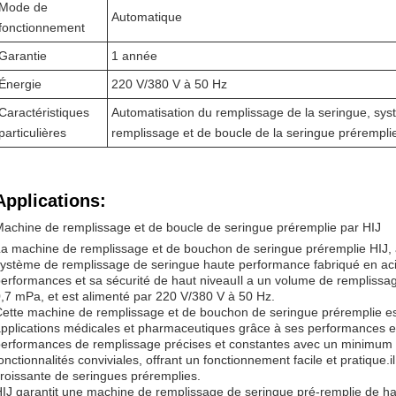
Mode de
Automatique
fonctionnement
Garantie
1 année
Énergie
220 V/380 V à 50 Hz
Caractéristiques
Automatisation du remplissage de la seringue, sy
particulières
remplissage et de boucle de la seringue prérempli
Applications:
achine de remplissage et de boucle de seringue préremplie par HIJ
a machine de remplissage et de bouchon de seringue préremplie HIJ,
ystème de remplissage de seringue haute performance fabriqué en acie
erformances et sa sécurité de haut niveauIl a un volume de remplissage
,7 mPa, et est alimenté par 220 V/380 V à 50 Hz.
ette machine de remplissage et de bouchon de seringue préremplie e
pplications médicales et pharmaceutiques grâce à ses performances exce
erformances de remplissage précises et constantes avec un minimum d
onctionnalités conviviales, offrant un fonctionnement facile et pratique
roissante de seringues préremplies.
IJ garantit une machine de remplissage de seringue pré-remplie de h