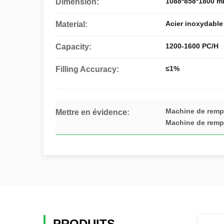
1088*858*1800 
Dimension:
Acier inoxydable
Material:
1200-1600 PC/H
Capacity:
≤1%
Filling Accuracy:
Machine de rempl
Mettre en évidence:
Machine de rempl
PRODUITS