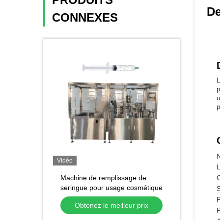
De
CONNEXES
L
p
u
p
N
Vidéo
L
Machine de remplissage de
G
seringue pour usage cosmétique
vétérinaire Facile à utiliser 220V
P
Obtenez le meilleur prix
Seringues en plastique jetables
P