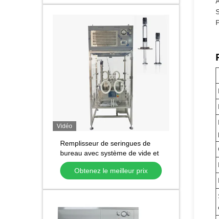
A
S
P
Vidéo
Remplisseur de seringues de
bureau avec système de vide et
protection contre le flux
Obtenez le meilleur prix
laminaire