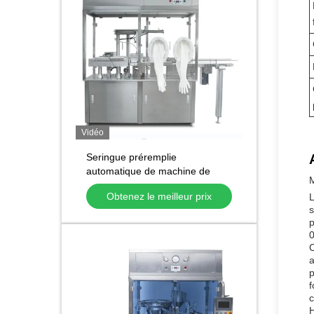
Vidéo
Seringue préremplie
automatique de machine de
M
remplissage de seringue
Obtenez le meilleur prix
L
préremplie pour le gel liquide de
s
cartouche dentaire
p
0
C
a
p
f
c
H