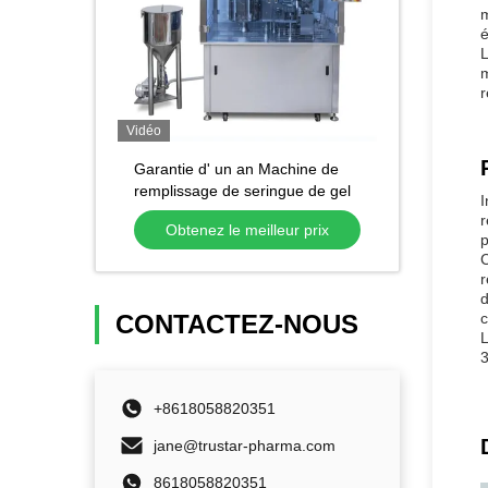
m
é
L
m
r
Vidéo
Garantie d' un an Machine de
remplissage de seringue de gel
I
en céramique jetable à haute
r
Obtenez le meilleur prix
précision
p
C
r
d
CONTACTEZ-NOUS
c
L
3
+8618058820351
jane@trustar-pharma.com
8618058820351