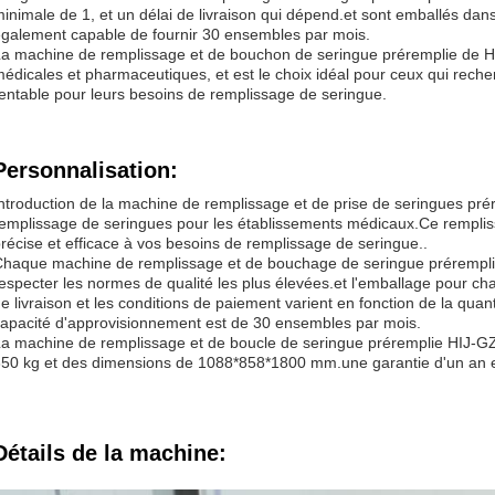
inimale de 1, et un délai de livraison qui dépend.et sont emballés dans
galement capable de fournir 30 ensembles par mois.
a machine de remplissage et de bouchon de seringue préremplie de HIJ 
édicales et pharmaceutiques, et est le choix idéal pour ceux qui recher
entable pour leurs besoins de remplissage de seringue.
Personnalisation:
ntroduction de la machine de remplissage et de prise de seringues pr
emplissage de seringues pour les établissements médicaux.Ce rempliss
récise et efficace à vos besoins de remplissage de seringue..
haque machine de remplissage et de bouchage de seringue préremplie
especter les normes de qualité les plus élevées.et l'emballage pour cha
e livraison et les conditions de paiement varient en fonction de la qu
apacité d'approvisionnement est de 30 ensembles par mois.
a machine de remplissage et de boucle de seringue préremplie HIJ-G
50 kg et des dimensions de 1088*858*1800 mm.une garantie d'un an e
Détails de la machine: