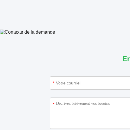
En
*
*