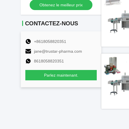
Obte
Obtenez le meilleur prix
vide
CONTACTEZ-NOUS
+8618058820351
jane@trustar-pharma.com
8618058820351
Parlez maintenant.