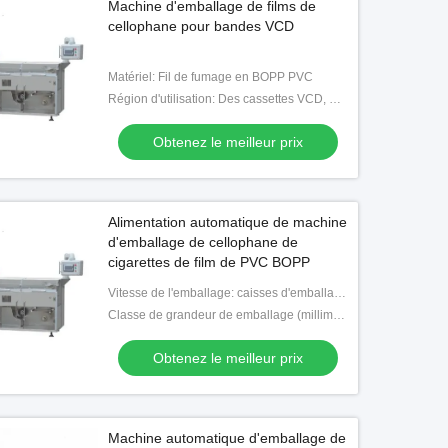
Machine d'emballage de films de
cellophane pour bandes VCD
Matériel: Fil de fumage en BOPP PVC
Région d'utilisation: Des cassettes VCD, du poker, des cigarettes
Obtenez le meilleur prix
Alimentation automatique de machine
d'emballage de cellophane de
cigarettes de film de PVC BOPP
Vitesse de l'emballage: caisses d'emballage (de 10-30) par minute
Classe de grandeur de emballage (millimètres): ×Height du ×Width de la longueur (300-80) (200-50) (125-30) millimètre
Obtenez le meilleur prix
Vidéo
Machine automatique de
remplissage et d' enveloppe de la
Machine automatique d'emballage de
seringue de gel d' appât de cafard