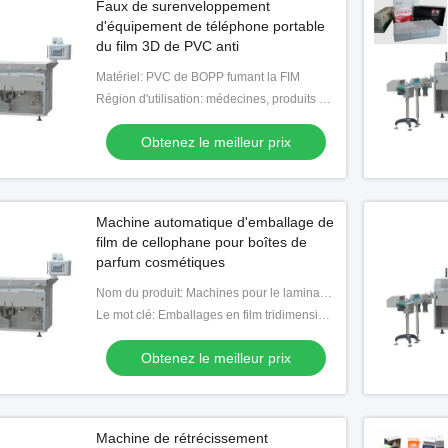
Faux de surenveloppement
d'équipement de téléphone portable
du film 3D de PVC anti
Matériel: PVC de BOPP fumant la FIM
Région d'utilisation: médecines, produits de soins de santé, suppléments nutritionnels, nourriture, cosmétiques quotidiens
Obtenez le meilleur prix
Machine automatique d'emballage de
film de cellophane pour boîtes de
parfum cosmétiques
Nom du produit: Machines pour le laminage par cellophane
Le mot clé: Emballages en film tridimensionnel
Obtenez le meilleur prix
Vidéo
ne automatique de
Remplisseur de seringues de
 de seringues en verre à
bureau avec système de vide et
Machine de rétrécissement
ur seringues d'acide
protection contre le flux laminaire