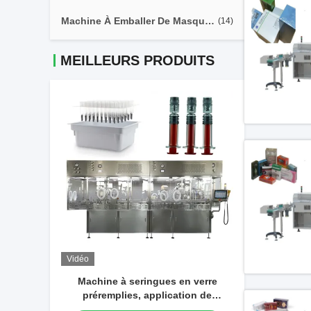
Machine À Emballer De Masque D'hydrogel
(14)
MEILLEURS PRODUITS
Vidéo
Vidéo
Machi
Machine à seringues en verre
remplissage
préremplies, application de
gel po
remplissage et de bouchage sous