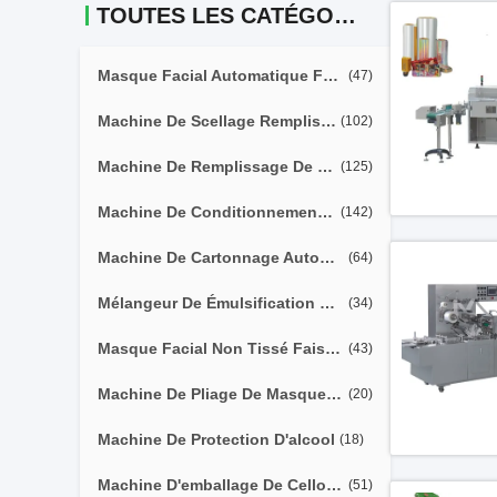
TOUTES LES CATÉGORIES
Masque Facial Automatique Faisant La Machine
(47)
Machine De Scellage Remplissante De Tube Mou
(102)
Machine De Remplissage De Seringues Préremplies
(125)
Machine De Conditionnement Humide De Chiffons
(142)
Machine De Cartonnage Automatique
(64)
Mélangeur De Émulsification De Vide
(34)
Masque Facial Non Tissé Faisant La Machine
(43)
Machine De Pliage De Masque De Feuille
(20)
Machine De Protection D'alcool
(18)
Machine D'emballage De Cellophane
(51)