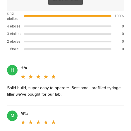
cinq
100%
étoiles
4 étoiles
0
3 étoiles
0
2 étoiles
0
1 étoile
0
H*a
H
★★★★★
★★★★★
Solid build, super easy to operate. Best small prefilled syringe
filler we’ve bought for our lab.
M*a
M
★★★★★
★★★★★