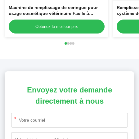
Machine de remplissage de seringue pour
Remplisse
usage cosmétique vétérinaire Facile à
système de
utiliser 220V Seringues en plastique jetables
laminaire
Obtenez le meilleur prix
Envoyez votre demande
directement à nous
*