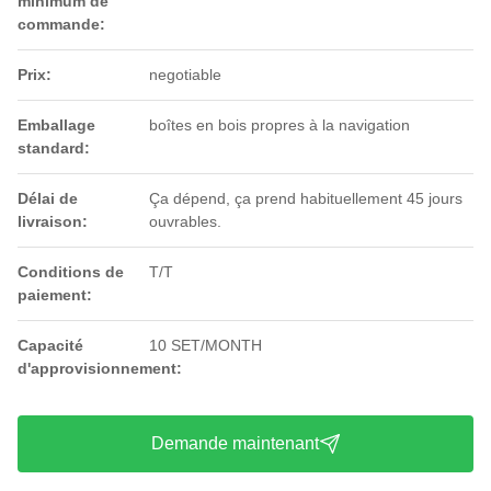
minimum de
commande:
Prix:
negotiable
Emballage
boîtes en bois propres à la navigation
standard:
Délai de
Ça dépend, ça prend habituellement 45 jours
livraison:
ouvrables.
Conditions de
T/T
paiement:
Capacité
10 SET/MONTH
d'approvisionnement:
Demande maintenant