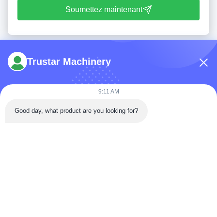
Soumettez maintenant
Trustar Machinery
9:11 AM
Tél: 86-180-5882-0351
Good day, what product are you looking for?
E-mail:
jane@trustar-pharma.com
À propos de nous
Événements
profil de l'entreprise
Nouvelles