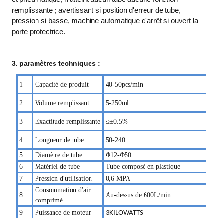
remplissante ; avertissant si position d'erreur de tube,
pression si basse, machine automatique d'arrêt si ouvert la
porte protectrice.
3.
paramètres
techniques :
1
Capacité de produit
40-50pcs/min
2
Volume remplissant
5-250ml
3
Exactitude remplissante
≤±0.5%
4
Longueur de tube
50-240
5
Diamètre de tube
Φ1
2
-Φ
50
6
Matériel de tube
Tube
composé
en plastique
7
Pression d'utilisation
0,6
MPA
Consommation d'air
8
Au-dessus de 600L/min
comprimé
9
Puissance de moteur
3
KILOWATTS