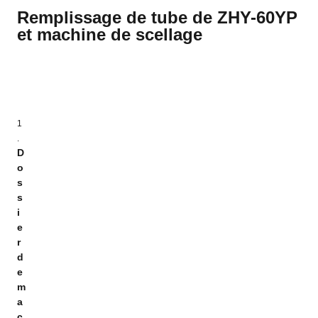
Remplissage de tube de ZHY-60YP
et machine de scellage
1
.
D
o
s
s
i
e
r
d
e
m
a
c