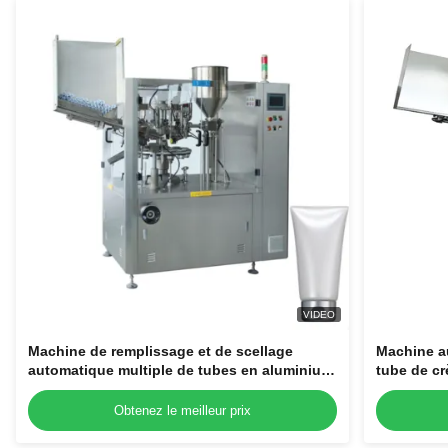
VIDEO
Machine de remplissage et de scellage
Machine a
automatique multiple de tubes en aluminium
tube de c
laminé en plastique, haute stabilité, à vendre
Obtenez le meilleur prix