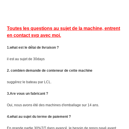
Toutes les questions au sujet de la machine, entrent
en contact svp avec moi.
1.what est le délai de livraison ?
il est au sujet de 30days
2. combien demande de conteneur de cette machine
suggérez le bateau par LCL.
3.Are vous un fabricant ?
Oui, nous avons été des machines d'emballage sur 14 ans.
4.what au sujet du terme de paiement ?
En grande partie 30%T/T dans avancé, le besoin de repos payé avant