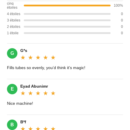
cinq
100%
étoiles
4 étoiles
0
3 étoiles
0
2 étoiles
0
1 étoile
0
G*s
G
★★★★★
★★★★★
Fills tubes so evenly, you’d think it’s magic!‌
Eyad Abunimr
E
★★★★★
★★★★★
Nice machine!
B*f
B
★★★★★
★★★★★