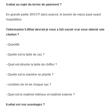
4.what au sujet du terme de paiement ?
En grande partie 30%T/T dans avancé, le besoin de repos payé avant
l'expédition.
l'information 5.What devrait je vous a fait savoir si je veux obtenir une
citation ?
--Quantité
--Quelle est la taille de sac ?
--Quel est dévoile la taille de chiffon ?
--Quelle est la manière se pliante ?
--combien de ml de chaque sac ?
--Quel est le matériel intérieur et matériel externe ?
6.what est vos avantages ?