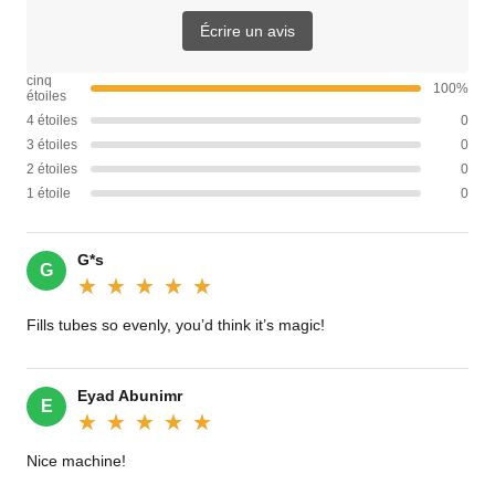
Écrire un avis
cinq
100%
étoiles
4 étoiles
0
3 étoiles
0
2 étoiles
0
1 étoile
0
G*s
G
★★★★★
★★★★★
Fills tubes so evenly, you’d think it’s magic!‌
Eyad Abunimr
E
★★★★★
★★★★★
Nice machine!