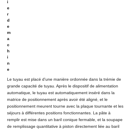
i
e
r
d
e
m
a
c
h
i
n
e
Le tuyau est placé d'une manière ordonnée dans la trémie de
grande capacité de tuyau. Après le dispositif de alimentation
automatique, le tuyau est automatiquement inséré dans la
matrice de positionnement après avoir été aligné, et le
positionnement meurent tourne avec la plaque tournante et les
séjours à différentes positions fonctionnantes. La pâte à
remplir est mise dans un baril conique fermable, et la soupape
de remplissage quantitative à piston directement liée au baril