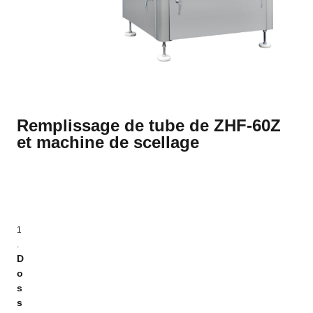
Remplissage de tube de ZHF-60Z
et machine de scellage
1
.
D
o
s
s