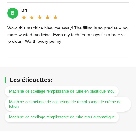
B*f
B
★★★★★
★★★★★
Wow, this machine blew me away! The filling is so precise – no
more wasted medicine. Even my tech team says it’s a breeze
to clean. Worth every penny!
Les étiquettes:
Machine de scellage remplissante de tube en plastique mou
Machine cosmétique de cachetage de remplissage de crème de
lotion
Machine de scellage remplissante de tube mou automatique