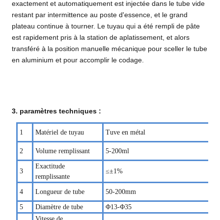
exactement et automatiquement est injectée dans le tube vide
restant par intermittence au poste d'essence, et le grand
plateau continue à tourner. Le tuyau qui a été rempli de pâte
est rapidement pris à la station de aplatissement, et alors
transféré à la position manuelle mécanique pour sceller le tube
en aluminium et pour accomplir le codage.
3.
paramètres
techniques :
1
Matériel de tuyau
Tuve en métal
2
Volume remplissant
5-200ml
Exactitude
3
≤±1%
remplissante
4
Longueur de tube
50-200mm
5
Diamètre de tube
Φ1
3
-Φ35
Vitesse de