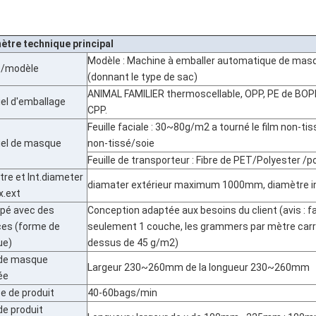
ètre technique principal
Modèle : Machine à emballer automatique de mas
le/modèle
(donnant le type de sac)
ANIMAL FAMILIER thermoscellable, OPP, PE de BOPP /
el d'emballage
CPP.
Feuille faciale : 30~80g/m2 a tourné le film non-ti
iel de masque
non-tissé/soie
Feuille de transporteur : Fibre de PET/Polyester /p
re et Int.diameter
diamater extérieur maximum 1000mm, diamètre i
x.ext
pé avec des
Conception adaptée aux besoins du client (avis : 
ces (forme de
seulement 1 couche, les grammers par mètre carré
ue)
dessus de 45 g/m2)
 de masque
Largeur 230~260mm de la longueur 230~260mm
ée
e de produit
40-60bags/min
 de produit