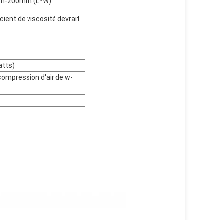
0mm-200mm (L*W)
icient de viscosité devrait
atts)
compression d'air de w-