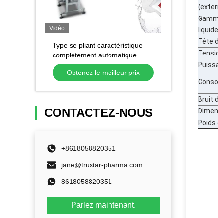
(exter
Gamme
Vidéo
liquide
Tête d
Type se pliant caractéristique
Tensi
complètement automatique
faisant à styule de sac la
Puissa
Obtenez le meilleur prix
machine à emballer faciale
Conso
cosmétique de masque
Bruit 
CONTACTEZ-NOUS
Dimen
Poids
+8618058820351
jane@trustar-pharma.com
8618058820351
Parlez maintenant.