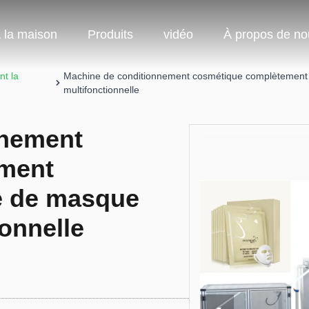
 la maison
Produits
vidéo
À propos de no
nt la
Machine de conditionnement cosmétique complètement 
multifonctionnelle
nnement
ment
e de masque
ionnelle