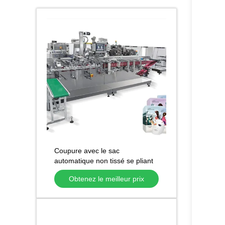
Coupure avec le sac
automatique non tissé se pliant
de machine de masque de
Obtenez le meilleur prix
fonction formant la machine
faciale de masque