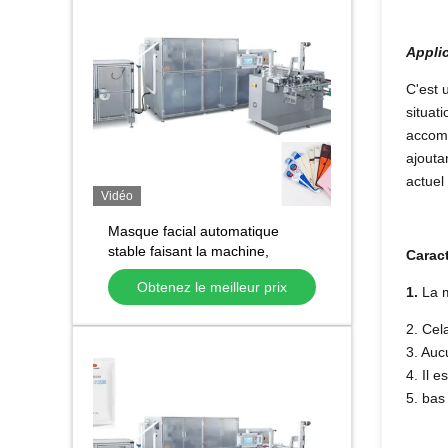
Applic
C'est 
situat
accomp
ajouta
actuel
Vidéo
Masque facial automatique
stable faisant la machine,
Caract
masque non tissé faisant la
Obtenez le meilleur prix
machine
1.
La 
2. Cel
3. Auc
4. Il e
5. bas