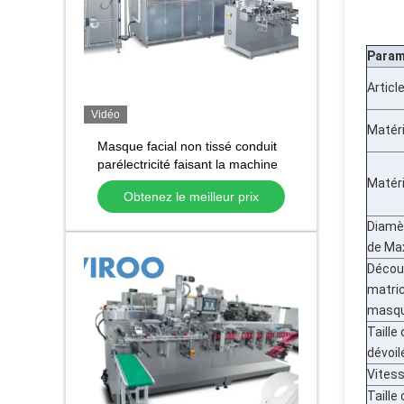
Param
Artic
Vidéo
Matéri
Masque facial non tissé conduit
parélectricité faisant la machine
à emballer latérale de masque
Matér
Obtenez le meilleur prix
de la machine quatre
Diamèt
de Ma
Décou
matri
masq
Taille
dévoil
Vitess
Taille