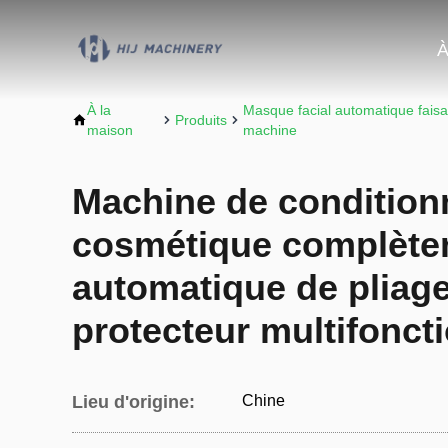
À
À la
Masque facial automatique faisa
Produits
maison
machine
Machine de conditio
cosmétique complète
automatique de pliag
protecteur multifonct
Lieu d'origine:
Chine