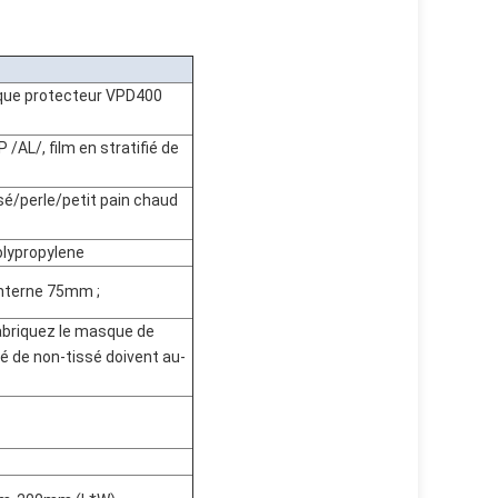
que protecteur VPD400
AL/, film en stratifié de
ssé/perle/petit pain chaud
olypropylene
nterne 75mm ;
fabriquez le masque de
 de non-tissé doivent au-