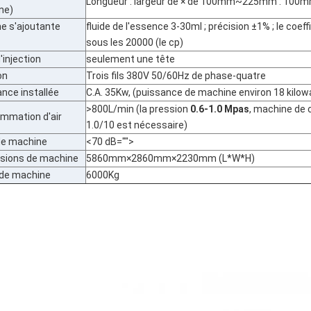
Longueur : largeur de × de 100mm~225mm : 10
ne)
 s'ajoutante
fluide de l'essence 3-30ml ; précision ±1% ; le coeff
sous les 20000 (le cp)
'injection
seulement une tête
on
Trois fils 380V 50/60Hz de phase-quatre
nce installée
C.A. 35Kw, (puissance de machine environ 18 kilow
>800L/min (la pression
0.6-1.0 Mpas
, machine de 
mmation d'air
1.0/10 est nécessaire)
de machine
<70 dB="">
sions de machine
5860mm×2860mm×2230mm (L*W*H)
 de machine
6000Kg