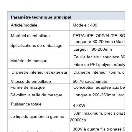
Paramètre technique principal
Article/modèle
Modèle : 400
Matériel d'emballage
PET/AL/PE, OPP/AL/PE, BOPP/
Longueur 80-200mm (Max220
Spécifications de emballage
Largeur 90-200mm
Feuille faciale : spunlace 30-80/
Matériel de masque
Fibre de PET/polyester/polypro
Diamètre intérieur et extérieur
Diamètre intérieur 75mm, daime
Vitesse de emballage
50-70 sacs/minute
Forme de masque
Conception adaptée aux besoins
Dévoilez la taille de masque
Longueur 200-260mm, largeur
Puissance totale
4.8KW
50ml maximum, precision±1%, la v
Le liquide ajoutent la gamme
20000cp
380V à quatre fils triphasé 50/