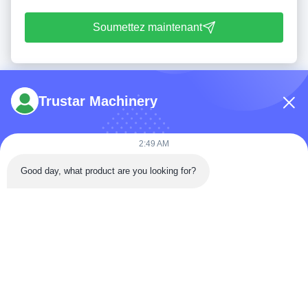
Soumettez maintenant
Trustar Machinery
2:49 AM
Tél: 86-180-5882-0351
Good day, what product are you looking for?
E-mail:
jane@trustar-pharma.com
À propos de nous
Événements
profil de l'entreprise
Nouvelles