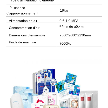
Type d'alimentation d'énergie
Puissance
18kw
d'approvisionnement
Alimentation en air
0.6-1.0 MPA
³ /min de ≥0.4m
Consommation d'air
Dimensions d'ensemble
7360*2680*2230mm
(L*W*H)
Poids de machine
7000Kg