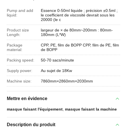
Pump and add
Essence 0-50ml liquide ; précision ±0.5ml ;
liquid:
le coefficient de viscosité devrait sous les
20000 (le c
Product size
largeur de × de 80mm~200mm : 80mm-
Length:
180mm (L*W)
Package
CPP, PE, film de BOPP CPP, film de PE, film
material:
de BOPP
Packing speed:
50-70 sacs/minute
Supply power:
Au sujet de 18Kw
Machine size:
7860mm×2860mm×2030mm
Mettre en évidence
masque faisant l'équipement
,
masque faisant la machine
Description du produit