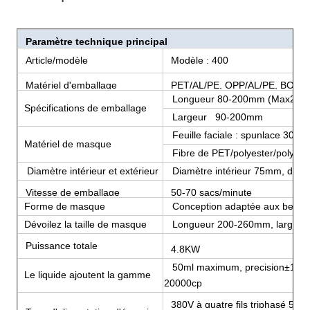
Paramètre technique principal
Article/modèle
Modèle : 400
Matériel d'emballage
PET/AL/PE, OPP/AL/PE, BOPP/
Longueur 80-200mm (Max220
Spécifications de emballage
Largeur 90-200mm
Feuille faciale : spunlace 30-80/
Matériel de masque
Fibre de PET/polyester/polypro
Diamètre intérieur et extérieur
Diamètre intérieur 75mm, daime
Vitesse de emballage
50-70 sacs/minute
Forme de masque
Conception adaptée aux besoins
Dévoilez la taille de masque
Longueur 200-260mm, largeur
Puissance totale
4.8KW
50ml maximum, precision±1%, la v
Le liquide ajoutent la gamme
20000cp
380V à quatre fils triphasé 50/