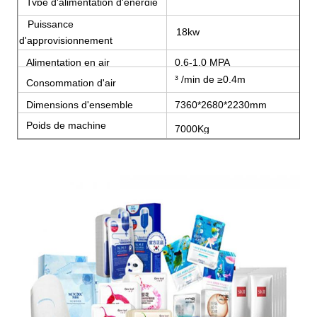
Type d'alimentation d'énergie
Puissance
18kw
d'approvisionnement
Alimentation en air
0.6-1.0 MPA
³ /min de ≥0.4m
Consommation d'air
Dimensions d'ensemble
7360*2680*2230mm
(L*W*H)
Poids de machine
7000Kg