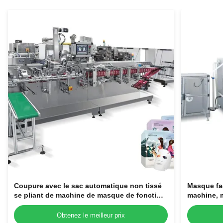
Coupure avec le sac automatique non tissé
Masque fac
se pliant de machine de masque de fonction
machine, m
formant la machine faciale de masque
machine
Obtenez le meilleur prix