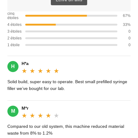
cinq
67%
étoiles
4 étoiles
33%
3 étoiles
0
2 étoiles
0
1 étoile
0
H*a
H
★★★★★
★★★★★
Solid build, super easy to operate. Best small prefilled syringe
filler we’ve bought for our lab.
M*r
M
★★★★★
★★★★★
Compared to our old system, this machine reduced material
waste from 8% to 1.2%