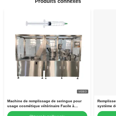
Produits connexes
VIDEO
Machine de remplissage de seringue pour
Remplisse
usage cosmétique vétérinaire Facile à
système de
utiliser 220V Seringues en plastique jetables
laminaire