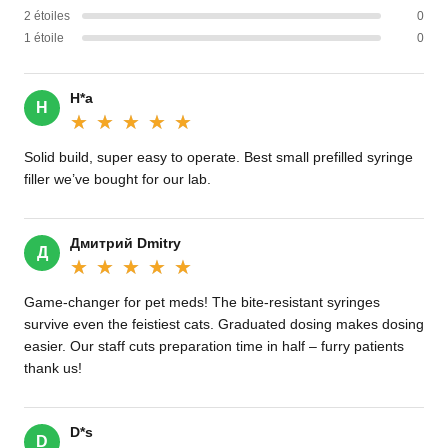
2 étoiles
0
1 étoile
0
H*a
H
★★★★★
★★★★★
Solid build, super easy to operate. Best small prefilled syringe
filler we’ve bought for our lab.
Дмитрий Dmitry
Д
★★★★★
★★★★★
Game-changer for pet meds! The bite-resistant syringes
survive even the feistiest cats. Graduated dosing makes dosing
easier. Our staff cuts preparation time in half – furry patients
thank us!
D*s
D