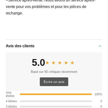
--Service après-vente: Nous avons un service après-
vente pour vos problèmes et pour les pièces de
rechange.
Avis des clients
5.0
★★★★★
★★★★★
Basé sur 50 critiques récemment
Écrire un avis
cinq
100%
étoiles
4 étoiles
0
3 étoiles
0