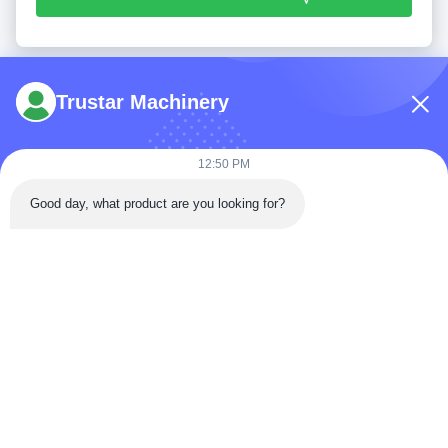
Trustar Machinery
12:50 PM
Tél: 86-180-5882-0351
Good day, what product are you looking for?
E-mail:
jane@trustar-pharma.com
À propos de nous
Événements
profil de l'entreprise
Nouvelles
Visite d'usine
Case