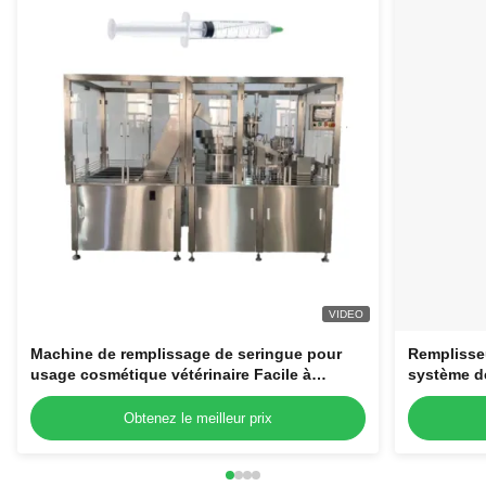
VIDEO
Machine de remplissage de seringue pour
Remplisse
usage cosmétique vétérinaire Facile à
système de
utiliser 220V Seringues en plastique jetables
laminaire
Obtenez le meilleur prix