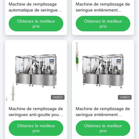
Machine de remplissage
Machine de remplissage de
automatique de seringues
seringue entièrement
pour gel insecticide anti-
automatique pour appât au
Obtenez le meilleur
Obtenez le meilleur
cafards
gel de lutte contre les
prix
prix
termites
VIDÉO
VIDÉO
Machine de remplissage de
Machine de remplissage de
seringues anti-goutte pour
seringue entièrement
gel d'appât anti-cafards
automatique pour appât au
Obtenez le meilleur
Obtenez le meilleur
collant
gel de lutte contre les
prix
prix
termites