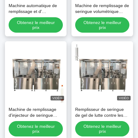
Machine automatique de
Machine de remplissage de
remplissage et d'
seringue volumétrique
enveloppe de la seringue
industrielle pour pommade
Obtenez le meilleur
Obtenez le meilleur
de gel d' appât de cafard
et liquide visqueux
prix
prix
VIDÉO
VIDÉO
Machine de remplissage
Remplisseur de seringue
d'injecteur de seringue
de gel de lutte contre les
380V entièrement
ravageurs professionnel
Obtenez le meilleur
Obtenez le meilleur
automatique
pour les cafards et les
prix
prix
appâts de fourmis