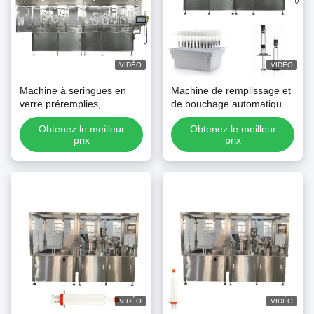
VIDÉO
VIDÉO
Machine à seringues en
Machine de remplissage et
verre préremplies,
de bouchage automatique
application de remplissage
de seringues préremplies,
Obtenez le meilleur
Obtenez le meilleur
et de bouchage sous vide
seringues en verre,
prix
prix
machine de remplissage et
de bouchage de gel
VIDÉO
VIDÉO