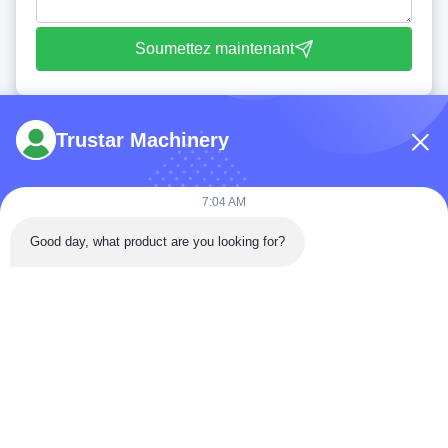
Soumettez maintenant
Trustar Machinery
7:04 AM
Tél: 86-180-5882-0351
Good day, what product are you looking for?
E-mail:
jane@trustar-pharma.com
À propos de nous
Événements
profil de l'entreprise
Nouvelles