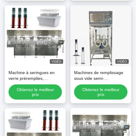
VIDÉO
VIDÉO
Machine à seringues en
Machines de remplissage
verre préremplies,
sous vide semi-
application de remplissage
automatiques pour les PFS
Obtenez le meilleur
Obtenez le meilleur
et de bouchage sous vide
et les cartouches
prix
prix