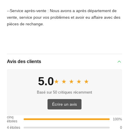
--Service après-vente : Nous avons a après département de
vente, service pour vos problèmes et avoir eu affaire avec des
pièces de rechange.
Avis des clients
5.0
★★★★★
★★★★★
Basé sur 50 critiques récemment
Écrire un avis
cinq
100%
étoiles
4 étoiles
0