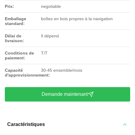
Prix:
negotiable
Emballage
boîtes en bois propres à la navigation
standard:
Délai de
Il dépend.
livraison:
Conditions de
T/T
paiement:
Capacité
30-45 ensemble/mois
d'approvisionnement:
Demande maintenant
Caractéristiques