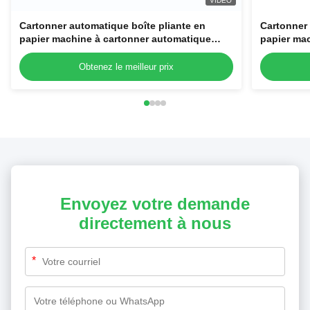
VIDEO
Cartonner automatique boîte pliante en
Cartonner 
papier machine à cartonner automatique
papier ma
pour tubes cosmétiques bouteilles bocaux
pour tube
Obtenez le meilleur prix
Envoyez votre demande
directement à nous
*