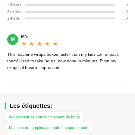
3 étoiles
0
2 étoiles
0
1 étoile
0
M*s
M
★★★★★
★★★★★
This machine wraps boxes faster than my kids can unpack
them! Used to take hours, now done in minutes. Even my
skeptical boss is impressed.
Les étiquettes:
équipement de conditionnement de boîte
Machine de remplissage automatique de boîte