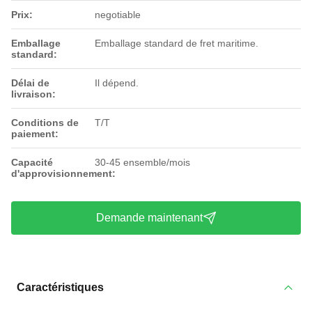
Prix:
negotiable
Emballage
Emballage standard de fret maritime.
standard:
Délai de
Il dépend.
livraison:
Conditions de
T/T
paiement:
Capacité
30-45 ensemble/mois
d'approvisionnement:
Demande maintenant
Caractéristiques