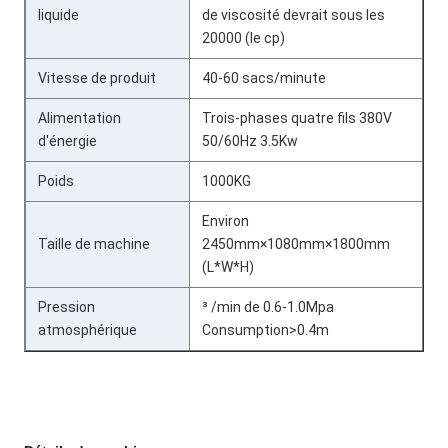
liquide
de viscosité devrait sous les
20000 (le cp)
Vitesse de produit
40-60 sacs/minute
Alimentation
Trois-phases quatre fils 380V
d'énergie
50/60Hz 3.5Kw
Poids
1000KG
Environ
Taille de machine
2450mm×1080mm×1800mm
(L*W*H)
Pression
³ /min de 0.6-1.0Mpa
atmosphérique
Consumption>0.4m