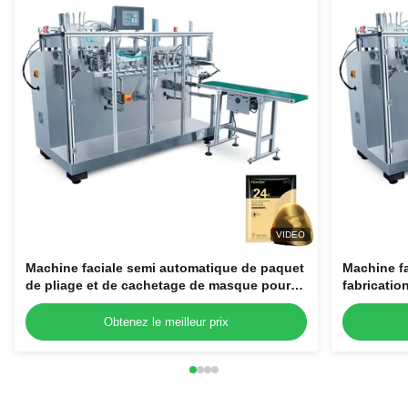
VIDEO
Machine faciale semi automatique de paquet
Machine f
de pliage et de cachetage de masque pour
fabricatio
l'usine de cosmétiques
paquet de
Obtenez le meilleur prix