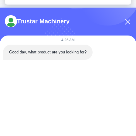
Trustar Machinery
4:26 AM
Tél: 86-180-5882-0351
Good day, what product are you looking for?
E-mail:
jane@trustar-pharma.com
À propos de nous
Événements
profil de l'entreprise
Nouvelles
Visite d'usine
Case
Contrôle de qualité
Plan du site