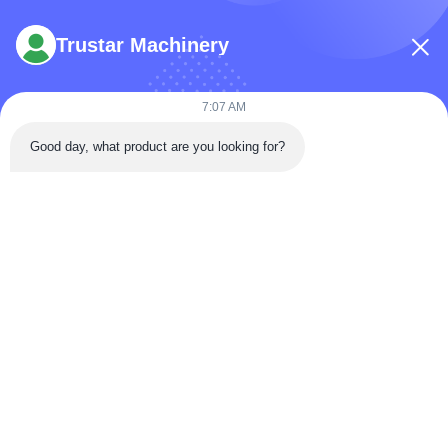
Trustar Machinery
7:07 AM
Tél: 86-180-5882-0351
Good day, what product are you looking for?
E-mail:
jane@trustar-pharma.com
À propos de nous
Événements
profil de l'entreprise
Nouvelles
Visite d'usine
Case
Contrôle de qualité
Plan du site