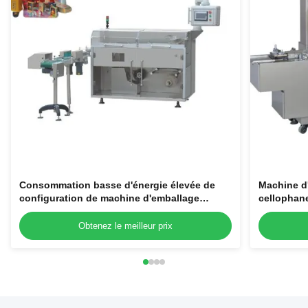
Consommation basse d'énergie élevée de
Machine d'
configuration de machine d'emballage
cellophane
d'entreprise de petite case
Obtenez le meilleur prix