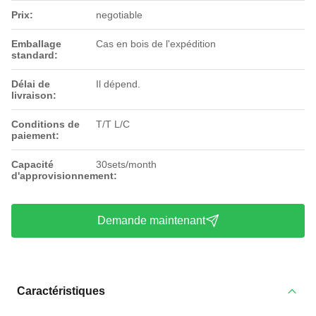
Prix:
negotiable
Emballage
Cas en bois de l'expédition
standard:
Délai de
Il dépend.
livraison:
Conditions de
T/T L/C
paiement:
Capacité
30sets/month
d'approvisionnement:
Demande maintenant
Caractéristiques