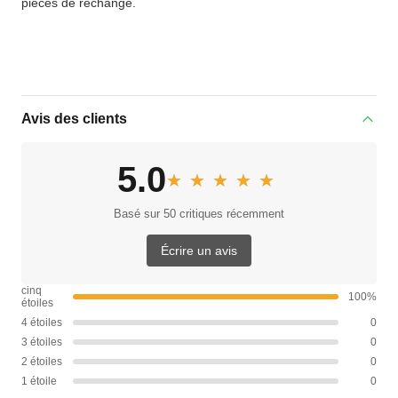
pièces de rechange.
Avis des clients
5.0
★★★★★
★★★★★
Basé sur 50 critiques récemment
Écrire un avis
cinq
100%
étoiles
4 étoiles
0
3 étoiles
0
2 étoiles
0
1 étoile
0