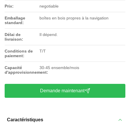
Prix:
negotiable
Emballage
boîtes en bois propres à la navigation
standard:
Délai de
Il dépend.
livraison:
Conditions de
T/T
paiement:
Capacité
30-45 ensemble/mois
d'approvisionnement:
Demande maintenant
Caractéristiques