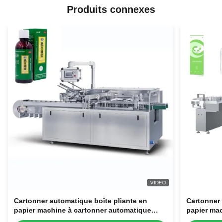
Produits connexes
VIDEO
Cartonner automatique boîte pliante en
Cartonner 
papier machine à cartonner automatique
papier ma
pour tubes cosmétiques bouteilles bocaux
pour tube