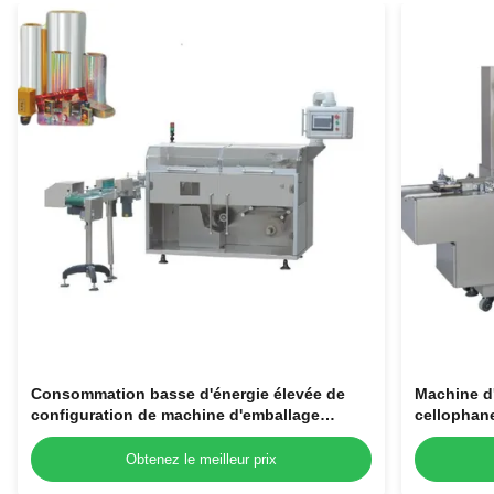
Consommation basse d'énergie élevée de
Machine d'
configuration de machine d'emballage
cellophane
d'entreprise de petite case
Obtenez le meilleur prix