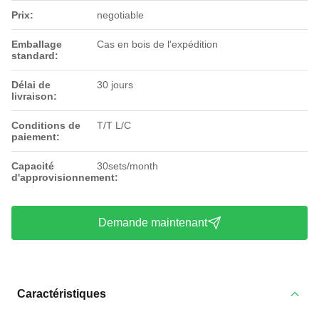
Prix:
negotiable
Emballage
Cas en bois de l'expédition
standard:
Délai de
30 jours
livraison:
Conditions de
T/T L/C
paiement:
Capacité
30sets/month
d'approvisionnement:
Demande maintenant
Caractéristiques