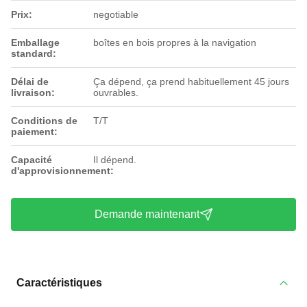
Prix:
negotiable
Emballage
boîtes en bois propres à la navigation
standard:
Délai de
Ça dépend, ça prend habituellement 45 jours
livraison:
ouvrables.
Conditions de
T/T
paiement:
Capacité
Il dépend.
d'approvisionnement:
Demande maintenant
Caractéristiques