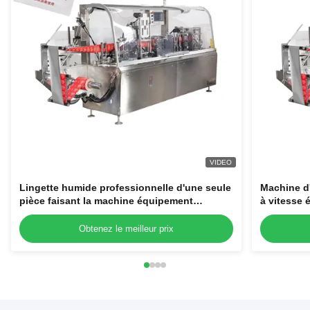
VIDEO
Lingette humide professionnelle d'une seule
Machine d
pièce faisant la machine équipement
à vitesse 
d'emballage de tissu de cachetage de quatre
côtés
Obtenez le meilleur prix