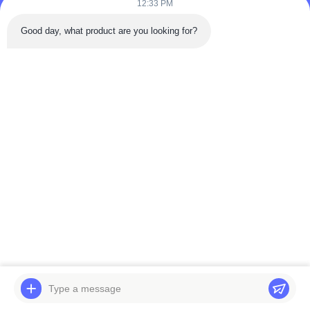
12:33 PM
Good day, what product are you looking for?
Tél: 86-180-5882-0351
E-mail:
jane@trustar-pharma.com
À propos de nous
Événements
profil de l'entreprise
Nouvelles
Visite d'usine
Case
Contrôle de qualité
Plan du site