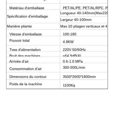
Matériau d'emballage
PET/AL/PE, PET/AL/RPC, PAPI
Longueur 40-140mm(Max220mm
Spécification d'emballage
Largeur 40-100mm
Manière pliante
Max 10 pliages verticaux et 4 pli
Vitesse d'emballage
100-180
sacs/minute
Pouvoir total
4.8KW
Type d'alimentation
220V 50/60Hz
Bruit des machines
≤64.9dB(A)
Arrivée d'air
0,6-1,0 MPa
300-500L/min
Consommation d'air
Dimensions du contour
3500*2600*1800mm
(L*W*H)
Poids de la machine
1100Kg