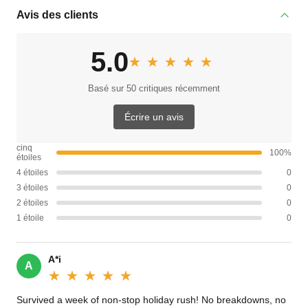
Avis des clients
5.0
★★★★★
★★★★★
Basé sur 50 critiques récemment
Écrire un avis
cinq
100%
étoiles
4 étoiles
0
3 étoiles
0
2 étoiles
0
1 étoile
0
A*i
A
★★★★★
★★★★★
Survived a week of non-stop holiday rush! No breakdowns, no