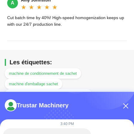
A
★★★★★
★★★★★
Cut batch time by 40%! High-speed homogenization keeps up
with our 24/7 production line.
Les étiquettes:
machine de conditionnement de sachet
machine d'emballage sachet
machine de remplissage de sachet de poudre
Trustar Machinery
Produits connexes
3:40 PM