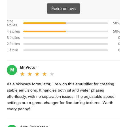
Écrire un avis
cinq
50%
étoiles
4 étoiles
50%
3 étoiles
0
2 étoiles
0
1 étoile
0
Mr.Victor
M
★★★★★
★★★★★
As a skincare formulator, I rely on this emulsifier for creating
stable emulsions. It handles both oil and water phases
effortlessly, with no separation issues. The adjustable speed
settings are a game-changer for fine-tuning textures. Worth
every penny!
Amy Johnston