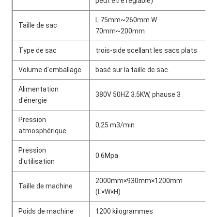
peut être réglable)
L 75mm~260mm W
Taille de sac
70mm~200mm
Type de sac
trois-side scellant les sacs plats
Volume d'emballage
basé sur la taille de sac.
Alimentation
380V 50HZ 3.5KW, phause 3
d'énergie
Pression
0,25 m3/min
atmosphérique
Pression
0.6Mpa
d'utilisation
2000mm×930mm×1200mm
Taille de machine
(L×W×H)
Poids de machine
1200 kilogrammes