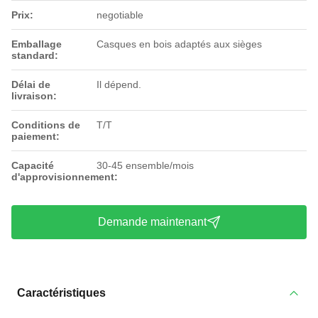
Prix:
negotiable
Emballage
Casques en bois adaptés aux sièges
standard:
Délai de
Il dépend.
livraison:
Conditions de
T/T
paiement:
Capacité
30-45 ensemble/mois
d'approvisionnement:
Demande maintenant
Caractéristiques