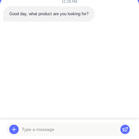
11:28 AM
Good day, what product are you looking for?
Tél: 86-180-5882-0351
E-mail:
jane@trustar-pharma.com
À propos de nous
Événements
profil de l'entreprise
Nouvelles
Visite d'usine
Case
Contrôle de qualité
Plan du site