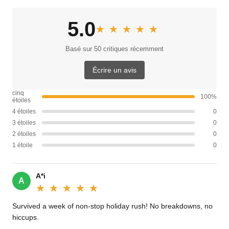
5.0
★★★★★
★★★★★
Basé sur 50 critiques récemment
Écrire un avis
cinq
100%
étoiles
4 étoiles
0
3 étoiles
0
2 étoiles
0
1 étoile
0
A*i
A
★★★★★
★★★★★
Survived a week of non-stop holiday rush! No breakdowns, no
hiccups.