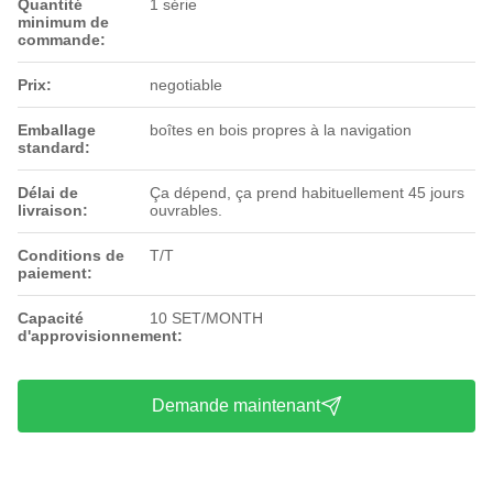
Quantité
1 série
minimum de
commande:
Prix:
negotiable
Emballage
boîtes en bois propres à la navigation
standard:
Délai de
Ça dépend, ça prend habituellement 45 jours
livraison:
ouvrables.
Conditions de
T/T
paiement:
Capacité
10 SET/MONTH
d'approvisionnement:
Demande maintenant