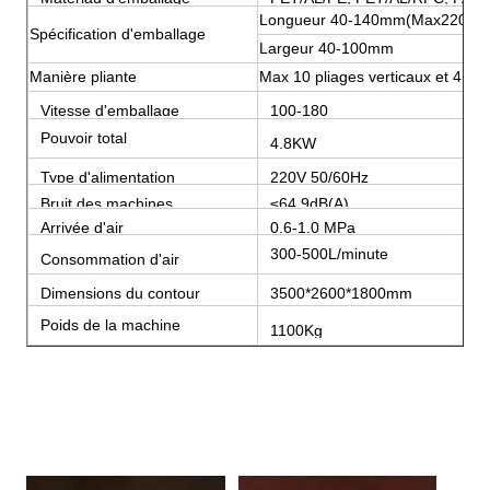
Longueur 40-140mm(Max220mm
Spécification d'emballage
Largeur 40-100mm
Manière pliante
Max 10 pliages verticaux et 4 pli
Vitesse d'emballage
100-180
sacs/minute
Pouvoir total
4.8KW
Type d'alimentation
220V 50/60Hz
Bruit des machines
≤64.9dB(A)
Arrivée d'air
0,6-1,0 MPa
300-500L/minute
Consommation d'air
Dimensions du contour
3500*2600*1800mm
(L*W*H)
Poids de la machine
1100Kg