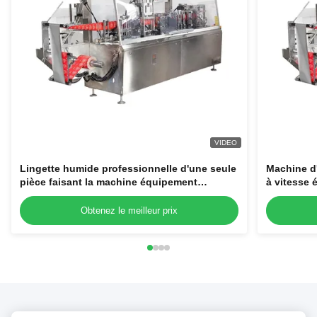
VIDEO
Lingette humide professionnelle d'une seule
Machine d
pièce faisant la machine équipement
à vitesse 
d'emballage de tissu de cachetage de quatre
côtés
Obtenez le meilleur prix