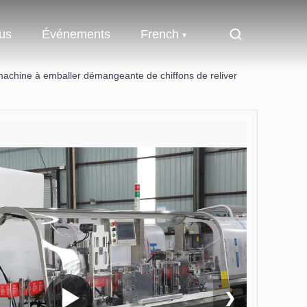
us
Événements
French
machine à emballer démangeante de chiffons de reliver
❯