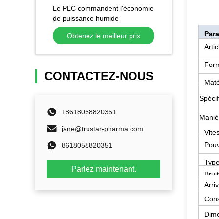
Le PLC commandent l'économie
de puissance humide
automatique de certification de
Para
Obtenez le meilleur prix
la CE de machine de serviette
Arti
Form
CONTACTEZ-NOUS
Maté
Spécif
+8618058820351
Manièr
jane@trustar-pharma.com
Vite
Pouv
8618058820351
Type
Parlez maintenant.
Brui
Arriv
Cons
Dime