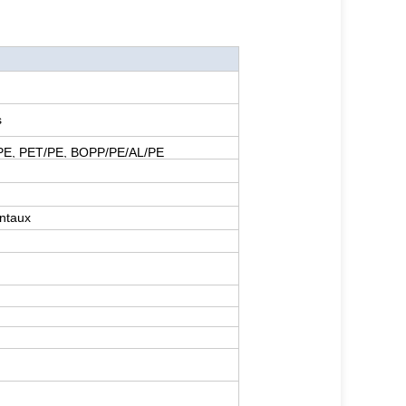
s
PE, PET/PE, BOPP/PE/AL/PE
ontaux