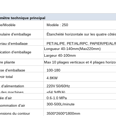
mètre technique principal
cle/Modèle
Modèle : 250
ulaire d'emballage
Étanchéité horizontale sur les quatre côté
riau d'emballage
PET/AL/PE, PET/AL/RPC, PAPIER/PE/AL/
Longueur 40-140mm(Max220mm)
ication d'emballage
Largeur 40-100mm
e pliante
Max 10 pliages verticaux et 4 pliages horiz
sse d'emballage
100-180
sacs/minute
oir total
4.8KW
 d'alimentation
220V 50/60Hz
t des machines
≤64.9dB(A)
ée d'air
0,6-1,0 MPa
300-500L/minute
ommation d'air
nsions du contour
3500*2600*1800mm