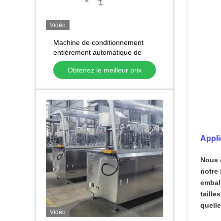
Vidéo
Machine de conditionnement
entièrement automatique de
lingettes humides à 4 côtés,
Obtenez le meilleur prix
Machine d'emballage
d'écouvillons d'alcool à sachet
unique
Appli
Nous 
notre 
emball
taille
quelle
Vidéo