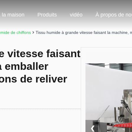
 la maison
Produits
vidéo
À propos de no
mide de chiffons
Tissu humide à grande vitesse faisant la machine, 
 vitesse faisant
à emballer
ns de reliver
❮