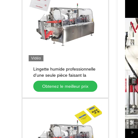
Vidéo
Lingette humide professionnelle
d'une seule pièce faisant la
machine équipement
Obtenez le meilleur prix
d'emballage de tissu de
cachetage de quatre côtés