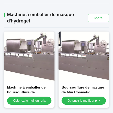
Machine à emballer de masque
More
d'hydrogel
Machine à emballer de
Boursouflure de masque
boursouflure de
de Min Cosmetic
correction de Crystal
Hydrogel Facial Mask
Obtenez le meilleur prix
Obtenez le meilleur prix
Facial Mask /Eye de plat
/Eye de 25 fois faisant la
plat 25 fois/minute
machine GMP