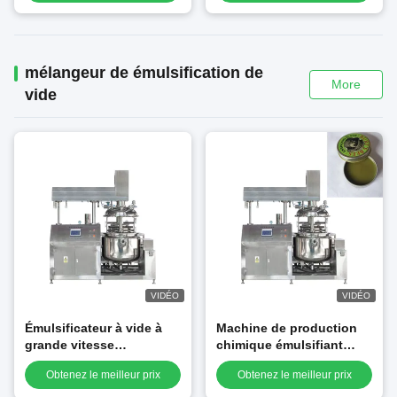
conditionnement de
de serviettes de tissu
chiffons de lentille en
verre
mélangeur de émulsification de
More
vide
VIDÉO
VIDÉO
Émulsificateur à vide à
Machine de production
grande vitesse
chimique émulsifiant
Homogénéiseur
mélangeur alimentaire
Obtenez le meilleur prix
Obtenez le meilleur prix
hydraulique de levage
homogénéiseur système
Homogénéiseur à vide
de mélangeur à