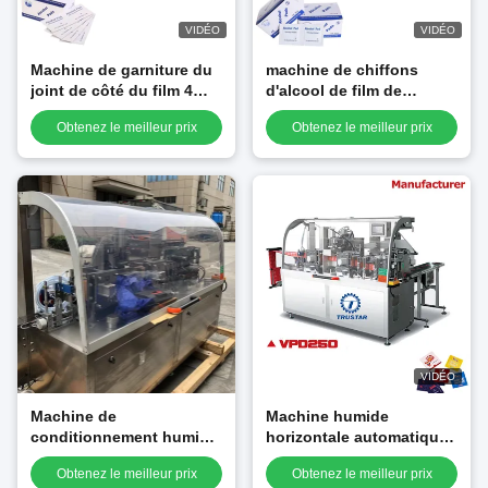
VIDÉO
VIDÉO
Machine de garniture du
machine de chiffons
joint de côté du film 4
d'alcool de film de
d'OPP pour des chiffons
120bags/Min Wet Wipes
Obtenez le meilleur prix
Obtenez le meilleur prix
d'alcool
Packaging Machine OPP
VIDÉO
Machine de
Machine humide
conditionnement humide
horizontale automatique
fonctionnelle humide de
de chiffons, machine de
Obtenez le meilleur prix
Obtenez le meilleur prix
tissu de machine de
conditionnement humide