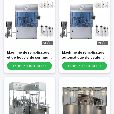
VIDÉO
VIDÉO
Machine de remplissage
Machine de remplissage
et de boucle de seringue
automatique de petite
préremplie de haute
seringue adhésive
Obtenez le meilleur prix
Obtenez le meilleur prix
précision
viscoélastique directe
d'usine