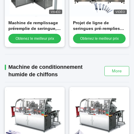
VIDÉO
VIDÉO
Machine de remplissage
Projet de ligne de
préremplie de seringue,
seringues pré-remplies
appropriées aseptiques
de grande capacité,
Obtenez le meilleur prix
Obtenez le meilleur prix
au liquide et à l'onguent,
bouchage de bouteille et
réponse et de haute
bouchage de machine
qualité rapides
automatique de
remplissage de haute
qualité
Machine de conditionnement
More
humide de chiffons