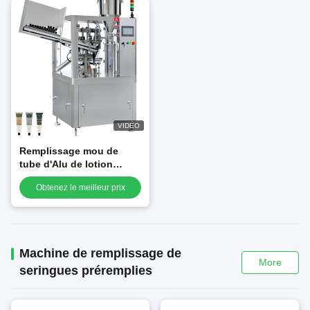
VIDÉO
Remplissage mou de
tube d'Alu de lotion
crème cosmétique
Obtenez le meilleur prix
automatique et fabricant
de scellage de machine
Machine de remplissage de
More
seringues préremplies