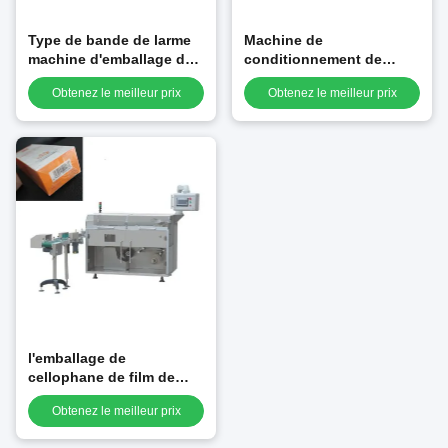
Type de bande de larme
Machine de
machine d'emballage de
conditionnement de
cellophane avec le film
surenveloppement de
Obtenez le meilleur prix
Obtenez le meilleur prix
de BOPP
cellophane de boîte
cosmétique
l'emballage de
cellophane de film de
10pcs/Min BOPP usinent
Obtenez le meilleur prix
l'empilement