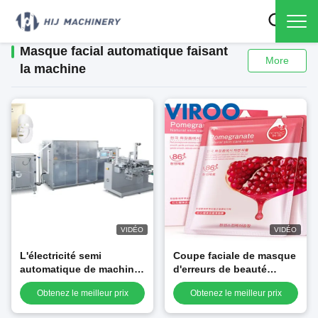
Masque facial automatique faisant
More
la machine
VIDÉO
VIDÉO
L'électricité semi
Coupe faciale de masque
automatique de machine
d'erreurs de beauté
de paquet de masque
automatique de système
Obtenez le meilleur prix
Obtenez le meilleur prix
conduite une garantie
d'alarme et machine à
d'an
emballer se pliante