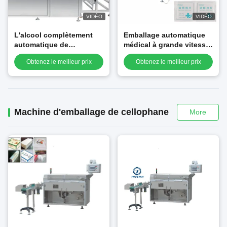
VIDÉO
VIDÉO
L'alcool complètement
Emballage automatique
automatique de
médical à grande vitesse
Multilanes tamponne la
de protection de
Obtenez le meilleur prix
Obtenez le meilleur prix
grande vitesse de
préparation de tampon
machine à emballer
de coton d'alcool faisant
la machine
Machine d'emballage de cellophane
More