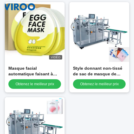
VIDÉO
Masque facial
Style donnant non-tissé
automatique faisant à
de sac de masque de
panneau d'écran tactile
machine semi
Obtenez le meilleur prix
Obtenez le meilleur prix
de machine l'opération
automatique de paquet
facile
qui respecte
l'environnement