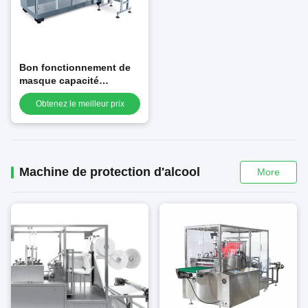
Bon fonctionnement de
masque capacité
économiseuse d'énergie
Obtenez le meilleur prix
faciale automatique de
machine de bonne
Machine de protection d'alcool
More