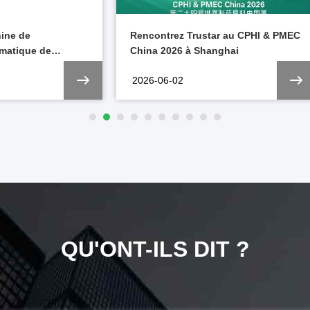
ine de
Rencontrez Trustar au CPHI & PMEC
matique de
China 2026 à Shanghai
plies améliore
2026-06-02
 production
QU'ONT-ILS DIT ?