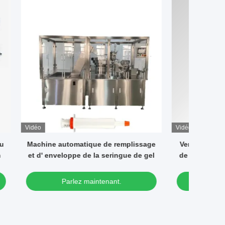
Vidéo
plissage
Vente à chaud machine automatique
Machi
e de gel
de remplissage de tubes et de crème
car
de scellage cosmétique
car
Parlez maintenant.