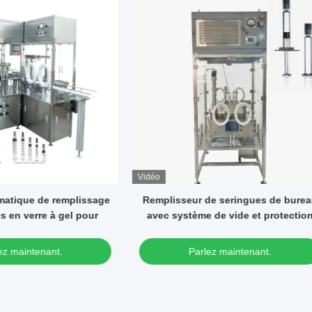
Vidéo
sseur de seringues de bureau
Machine automatique de rem
ystème de vide et protection
et d' enveloppe de la seringu
contre le flux laminaire
d' appât de cafard
Parlez maintenant.
Parlez maintenant.