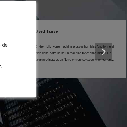
Nimra Zahoor
onne si
Bonjour Holly, c'est la meilleure machine à cartonner que j'ai
achetée jusqu'à présent.
ur la
er un