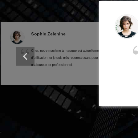
Queenie Lee
Salut Niki, j'ai reçu et utilisé la machine d'emballage de
lingettes depuis un mois.Vous êtes un fabricant
professionnel de lingettes.Cette coopération est très
agréable.