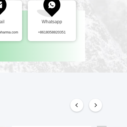
ail
Whatsapp
-pharma.com
+8618058820351