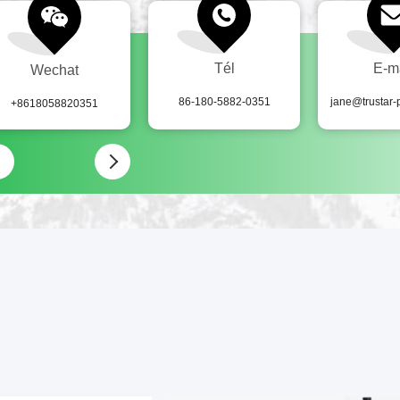
Tél
E-m
Wechat
86-180-5882-0351
jane@trustar
+8618058820351