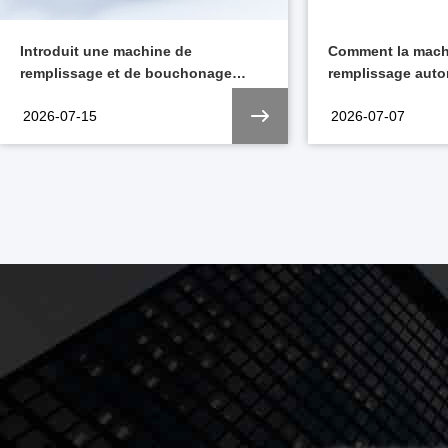
Introduit une machine de
Comment la mach
remplissage et de bouchonage
remplissage auto
sous vide 3 en 1 RTU flexible pour
seringues prérem
2026-07-15
2026-07-07
les lignes d'emballage aseptique
l'efficacité de la