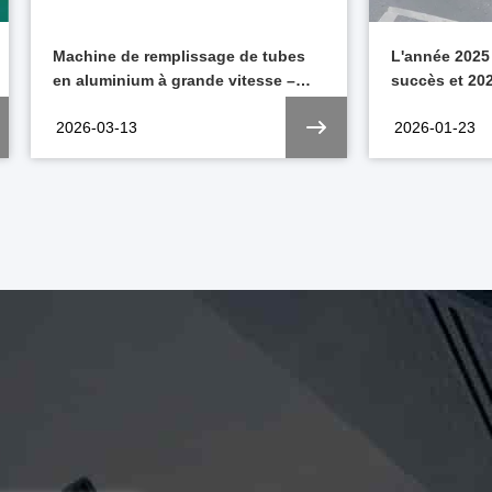
Machine de remplissage de tubes
L'année 2025
en aluminium à grande vitesse –
succès et 2
une innovation révolutionnaire pour
énergie reno
2026-03-13
2026-01-23
les emballages cosmétiques,
pharmaceutiques et alimentaires