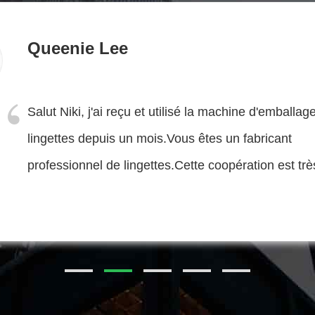
Syed Tanve
Chère Holly, votre machine à tissus humides foncti
bien dans notre usine.La machine fonctionne bien s
première installation.Notre entreprise va commenc
nouveau projet. Je vous contacter plus tard.