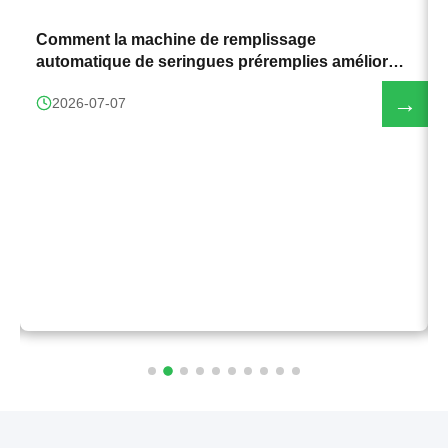
→
Comment la machine de remplissage
automatique de seringues préremplies améliore
l'efficacité de la production
→
2026-07-07