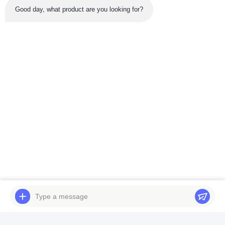
Good day, what product are you looking for?
Soumettez maintenant
Tél: 86-180-5882-0351
E-mail:
jane@trustar-pharma.com
À propos de nous
Événements
profil de l'entreprise
Nouvelles
Visite d'usine
Case