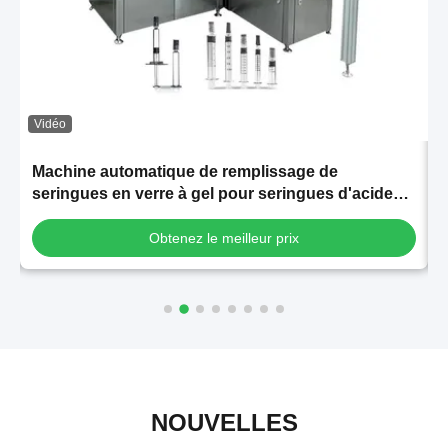
Vidéo
Machine automatique de remplissage de
seringues en verre à gel pour seringues d'acide
s
hyaluronique
l
Obtenez le meilleur prix
NOUVELLES